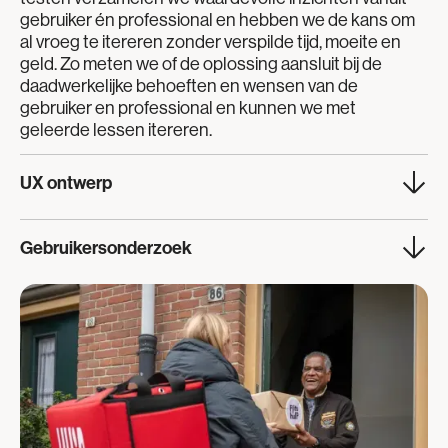
gebruiker én professional en hebben we de kans om
al vroeg te itereren zonder verspilde tijd, moeite en
geld. Zo meten we of de oplossing aansluit bij de
daadwerkelijke behoeften en wensen van de
gebruiker en professional en kunnen we met
geleerde lessen itereren.
UX ontwerp
We combineren design thinking met
Gebruikersonderzoek
gebruikersonderzoek om functionele en intuïtieve
prototypes te maken, die getest en verfijnd worden op
We doen gebruikersonderzoek op een praktische
basis van feedback. Dit zorgt ervoor dat de oplossingen
manier. We gaan in gesprek, luisteren en observeren
effectief in de praktijk functioneren en niet alleen
gedrag in actieve sessies. Zo krijgen we een goed beeld
esthetisch aantrekkelijk zijn.
van hun wensen en waar ze tegenaan lopen. Waar nodig
werken we met digitale of fysieke tools en publieke data
om een breder beeld te krijgen. Deze inzichten helpen
ons handelingsperspectief te ontwerpen dat echt werkt