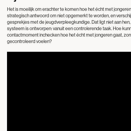
Het is moeilijk om erachter te komen hoe het écht met jongere
strategisch antwoord om niet opgemerkt te worden, en verschi
gesprekjes met de jeugdverpleegkundige. Dat ligt niet aan hen,
systeem is ontworpen: vanuit een controlerende taak. Hoe ku
contactmoment inchecken hoe het écht met jongeren gaat, zond
gecontroleerd voelen?