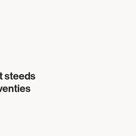
t steeds
rventies